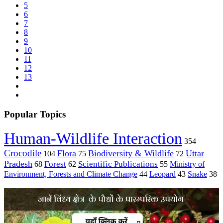
5
6
7
8
9
10
11
12
13
Popular Topics
Human-Wildlife Interaction
354
Crocodile
Flora
Biodiversity & Wildlife
Uttar
104
75
72
Pradesh
Forest
Scientific Publications
Ministry of
68
62
55
Environment, Forests and Climate Change
44
Leopard
43
Snake
38