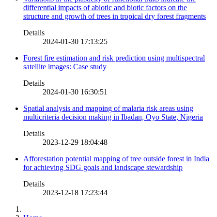
differential impacts of abiotic and biotic factors on the
structure and growth of trees in tropical dry forest fragments
Details
2024-01-30 17:13:25
Forest fire estimation and risk prediction using multispectral
satellite images: Case study
Details
2024-01-30 16:30:51
Spatial analysis and mapping of malaria risk areas using
multicriteria decision making in Ibadan, Oyo State, Nigeria
Details
2023-12-29 18:04:48
Afforestation potential mapping of tree outside forest in India
for achieving SDG goals and landscape stewardship
Details
2023-12-18 17:23:44