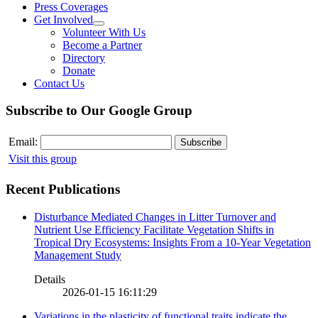
Press Coverages
Get Involved
Volunteer With Us
Become a Partner
Directory
Donate
Contact Us
Subscribe to Our Google Group
Email:
Visit this group
Recent Publications
Disturbance Mediated Changes in Litter Turnover and
Nutrient Use Efficiency Facilitate Vegetation Shifts in
Tropical Dry Ecosystems: Insights From a 10-Year Vegetation
Management Study
Details
2026-01-15 16:11:29
Variations in the plasticity of functional traits indicate the