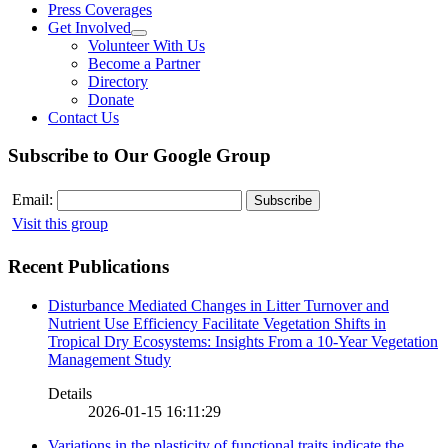
Press Coverages
Get Involved
Volunteer With Us
Become a Partner
Directory
Donate
Contact Us
Subscribe to Our Google Group
Email:
Visit this group
Recent Publications
Disturbance Mediated Changes in Litter Turnover and
Nutrient Use Efficiency Facilitate Vegetation Shifts in
Tropical Dry Ecosystems: Insights From a 10-Year Vegetation
Management Study
Details
2026-01-15 16:11:29
Variations in the plasticity of functional traits indicate the