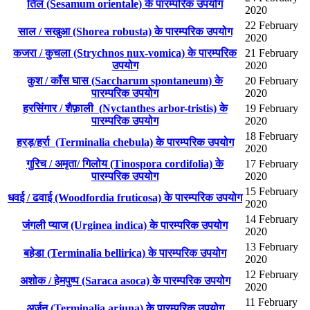
तिल (Sesamum orientale) के पारम्परिक उपयोग
2020
22 February
साल / सखुआ (Shorea robusta) के पारम्परिक उपयोग
2020
कजरा / कुचला (Strychnos nux-vomica) के पारम्परिक
21 February
उपयोग
2020
कुश / काँस घास (Saccharum spontaneum) के
20 February
पारम्परिक उपयोग
2020
हरसिंगार / शैफ़ाली (Nyctanthes arbor-tristis) के
19 February
पारम्परिक उपयोग
2020
18 February
हरड़/हर्रा (Terminalia chebula) के पारम्परिक उपयोग
2020
गुरिच / अमृता/ गिलोय (Tinospora cordifolia) के
17 February
पारम्परिक उपयोग
2020
15 February
धवई / ढवाई (Woodfordia fruticosa) के पारम्परिक उपयोग
2020
14 February
जंगली प्याज (Urginea indica) के पारम्परिक उपयोग
2020
13 February
बहेडा (Terminalia bellirica) के पारम्परिक उपयोग
2020
12 February
अशोक / हेमपुष्प (Saraca asoca) के पारम्परिक उपयोग
2020
11 February
अर्जुन (Terminalia arjuna) के पारम्परिक उपयोग