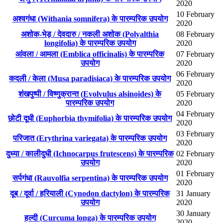
2020
10 February
अश्वगंधा (Withania somnifera) के पारम्परिक उपयोग
2020
अशोक-भेड़ / देवदारु / नकली अशोक (Polyalthia
08 February
longifolia) के पारम्परिक उपयोग
2020
आंवला / आमला (Emblica officinalis) के पारम्परिक
07 February
उपयोग
2020
06 February
कदली / केला (Musa paradisiaca) के पारम्परिक उपयोग
2020
शंखपुष्पी / विष्णुक्रान्त (Evolvulus alsinoides) के
05 February
पारम्परिक उपयोग
2020
04 February
छोटी दूधी (Euphorbia thymifolia) के पारम्परिक उपयोग
2020
03 February
परिजात (Erythrina variegata) के पारम्परिक उपयोग
2020
दुध्या / कालीदुधी (Ichnocarpus frutescens) के पारम्परिक
02 February
उपयोग
2020
01 February
सर्पगंधा (Rauvolfia serpentina) के पारम्परिक उपयोग
2020
दूब / दूर्वा / हरियाली (Cynodon dactylon) के पारम्परिक
31 January
उपयोग
2020
30 January
हल्दी (Curcuma longa) के पारम्परिक उपयोग
2020