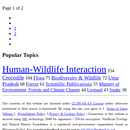
Page 1 of 2
1
2
Popular Topics
Human-Wildlife Interaction
354
Crocodile
Flora
Biodiversity & Wildlife
Uttar
104
75
72
Pradesh
Forest
Scientific Publications
Ministry of
68
62
55
Environment, Forests and Climate Change
44
Leopard
43
Snake
38
The contents of this website are licensed under
CC-BY-SA 4.0 License
unless otherwise
mentioned or their source is mentioned. By using this site, you agree to 1.
Terms of Using
Website
2.
Hyperlinking Policy
3.
Privacy & Cookies Policy
| Connection to this website is
secured using
SSL
technology 2048 bit signatures / 256-bit encryption. Vindhyan Ecology
and Natural History Foundation is a registered non-government organisation based in
Mirzapur (India). Any complaint/feedback may be sent to
info@vindhyabachao.org