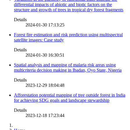
differential impacts of abiotic and biotic factors on the
structure and growth of trees in tropical dry forest fragments
Details
2024-01-30 17:13:25
Forest fire estimation and risk prediction using multispectral
satellite images: Case study
Details
2024-01-30 16:30:51
Spatial analysis and mapping of malaria risk areas using
multicriteria decision making in Ibadan, Oyo State, Nigeria
Details
2023-12-29 18:04:48
Afforestation potential mapping of tree outside forest in India
for achieving SDG goals and landscape stewardship
Details
2023-12-18 17:23:44