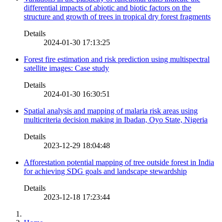
differential impacts of abiotic and biotic factors on the
structure and growth of trees in tropical dry forest fragments
Details
2024-01-30 17:13:25
Forest fire estimation and risk prediction using multispectral
satellite images: Case study
Details
2024-01-30 16:30:51
Spatial analysis and mapping of malaria risk areas using
multicriteria decision making in Ibadan, Oyo State, Nigeria
Details
2023-12-29 18:04:48
Afforestation potential mapping of tree outside forest in India
for achieving SDG goals and landscape stewardship
Details
2023-12-18 17:23:44