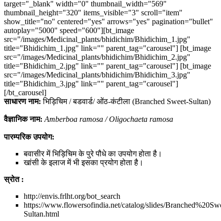
target="_blank" width="0" thumbnail_width="569"
thumbnail_height="320" items_visible="3" scroll="item"
show_title="no" centered="yes" arrows="yes" pagination="bullet"
autoplay="5000" speed="600"][bt_image
src="/images/Medicinal_plants/bhidichim/Bhidichim_1.jpg"
title="Bhidichim_1.jpg" link="" parent_tag="carousel"] [bt_image
src="/images/Medicinal_plants/bhidichim/Bhidichim_2.jpg"
title="Bhidichim_2.jpg" link="" parent_tag="carousel"] [bt_image
src="/images/Medicinal_plants/bhidichim/Bhidichim_3.jpg"
title="Bhidichim_3.jpg" link="" parent_tag="carousel"]
[/bt_carousel]
साधारण नाम:
भिड़िचिम / बडवार्ड/ ओंठ-कंटीला (Branched Sweet-Sultan)
वैज्ञानिक नाम:
Amberboa ramosa / Oligochaeta ramosa
पारम्परिक उपयोग:
बवासीर में भिड़िचिम के पुरे पौधे का उपयोग होता है।
खांसी के इलाज में भी इसका प्रयोग होता है।
स्रोत :
http://envis.frlht.org/bot_search
https://www.flowersofindia.net/catalog/slides/Branched%20Sw
Sultan.html