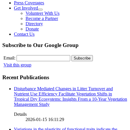
Press Coverages
Get Involved
Volunteer With Us
Become a Partner
Directory
Donate
Contact Us
Subscribe to Our Google Group
Email:
Visit this group
Recent Publications
Disturbance Mediated Changes in Litter Turnover and
Nutrient Use Efficiency Facilitate Vegetation Shifts in
Tropical Dry Ecosystems: Insights From a 10-Year Vegetation
Management Study
Details
2026-01-15 16:11:29
Variations in the plasticity of functional traits indicate the