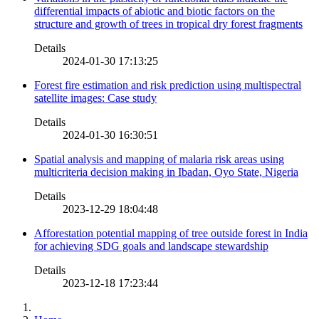
differential impacts of abiotic and biotic factors on the
structure and growth of trees in tropical dry forest fragments
Details
2024-01-30 17:13:25
Forest fire estimation and risk prediction using multispectral
satellite images: Case study
Details
2024-01-30 16:30:51
Spatial analysis and mapping of malaria risk areas using
multicriteria decision making in Ibadan, Oyo State, Nigeria
Details
2023-12-29 18:04:48
Afforestation potential mapping of tree outside forest in India
for achieving SDG goals and landscape stewardship
Details
2023-12-18 17:23:44