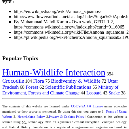
स्रोत :
https://en.wikipedia.org/wiki/Annona_squamosa
http://www.flowersofindia.net/catalog/slides/Sugar%20Apple.h
By Muhammad Mahdi Karim - Own work, GFDL 1.2,
https://commons.wikimedia.org/w/index.php?curid=9116065
https://commons.wikimedia.org/wiki/File:Annona_squamosa_
https://pt.wikipedia.org/wiki/Ficheiro:Annona_squamosa02.JP
Popular Topics
Human-Wildlife Interaction
354
Crocodile
Flora
Biodiversity & Wildlife
Uttar
104
75
72
Pradesh
Forest
Scientific Publications
Ministry of
68
62
55
Environment, Forests and Climate Change
44
Leopard
43
Snake
38
The contents of this website are licensed under
CC-BY-SA 4.0 License
unless otherwise
mentioned or their source is mentioned. By using this site, you agree to 1.
Terms of Using
Website
2.
Hyperlinking Policy
3.
Privacy & Cookies Policy
| Connection to this website is
secured using
SSL
technology 2048 bit signatures / 256-bit encryption. Vindhyan Ecology
and Natural History Foundation is a registered non-government organisation based in