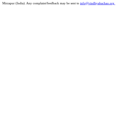
Mirzapur (India). Any complaint/feedback may be sent to
info@vindhyabachao.org