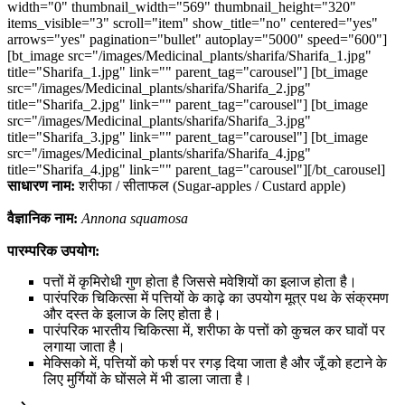
width="0" thumbnail_width="569" thumbnail_height="320"
items_visible="3" scroll="item" show_title="no" centered="yes"
arrows="yes" pagination="bullet" autoplay="5000" speed="600"]
[bt_image src="/images/Medicinal_plants/sharifa/Sharifa_1.jpg"
title="Sharifa_1.jpg" link="" parent_tag="carousel"] [bt_image
src="/images/Medicinal_plants/sharifa/Sharifa_2.jpg"
title="Sharifa_2.jpg" link="" parent_tag="carousel"] [bt_image
src="/images/Medicinal_plants/sharifa/Sharifa_3.jpg"
title="Sharifa_3.jpg" link="" parent_tag="carousel"] [bt_image
src="/images/Medicinal_plants/sharifa/Sharifa_4.jpg"
title="Sharifa_4.jpg" link="" parent_tag="carousel"][/bt_carousel]
साधारण नाम:
शरीफा / सीताफल (Sugar-apples / Custard apple)
वैज्ञानिक नाम:
Annona squamosa
पारम्परिक उपयोग:
पत्तों में कृमिरोधी गुण होता है जिससे मवेशियों का इलाज होता है।
पारंपरिक चिकित्सा में पत्तियों के काढ़े का उपयोग मूत्र पथ के संक्रमण
और दस्त के इलाज के लिए होता है।
पारंपरिक भारतीय चिकित्सा में, शरीफा के पत्तों को कुचल कर घावों पर
लगाया जाता है।
मेक्सिको में, पत्तियों को फर्श पर रगड़ दिया जाता है और जूँ को हटाने के
लिए मुर्गियों के घोंसले में भी डाला जाता है।