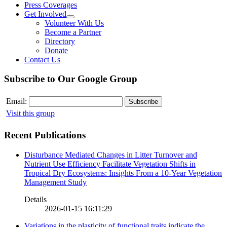
Press Coverages
Get Involved
Volunteer With Us
Become a Partner
Directory
Donate
Contact Us
Subscribe to Our Google Group
Email:
Visit this group
Recent Publications
Disturbance Mediated Changes in Litter Turnover and
Nutrient Use Efficiency Facilitate Vegetation Shifts in
Tropical Dry Ecosystems: Insights From a 10-Year Vegetation
Management Study
Details
2026-01-15 16:11:29
Variations in the plasticity of functional traits indicate the