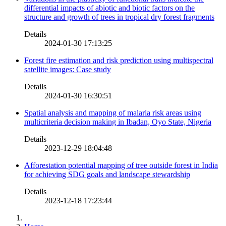
differential impacts of abiotic and biotic factors on the
structure and growth of trees in tropical dry forest fragments
Details
2024-01-30 17:13:25
Forest fire estimation and risk prediction using multispectral
satellite images: Case study
Details
2024-01-30 16:30:51
Spatial analysis and mapping of malaria risk areas using
multicriteria decision making in Ibadan, Oyo State, Nigeria
Details
2023-12-29 18:04:48
Afforestation potential mapping of tree outside forest in India
for achieving SDG goals and landscape stewardship
Details
2023-12-18 17:23:44