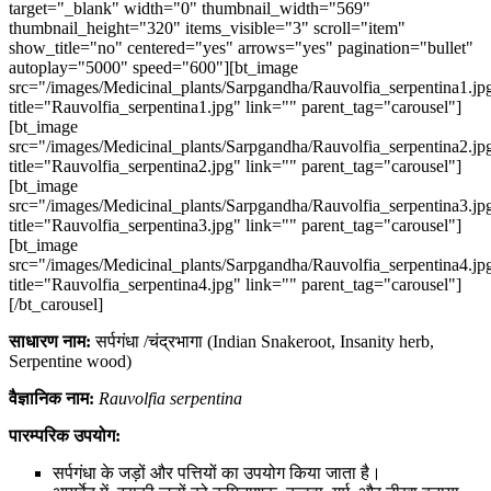
target="_blank" width="0" thumbnail_width="569"
thumbnail_height="320" items_visible="3" scroll="item"
show_title="no" centered="yes" arrows="yes" pagination="bullet"
autoplay="5000" speed="600"][bt_image
src="/images/Medicinal_plants/Sarpgandha/Rauvolfia_serpentina1.jp
title="Rauvolfia_serpentina1.jpg" link="" parent_tag="carousel"]
[bt_image
src="/images/Medicinal_plants/Sarpgandha/Rauvolfia_serpentina2.jp
title="Rauvolfia_serpentina2.jpg" link="" parent_tag="carousel"]
[bt_image
src="/images/Medicinal_plants/Sarpgandha/Rauvolfia_serpentina3.jp
title="Rauvolfia_serpentina3.jpg" link="" parent_tag="carousel"]
[bt_image
src="/images/Medicinal_plants/Sarpgandha/Rauvolfia_serpentina4.jp
title="Rauvolfia_serpentina4.jpg" link="" parent_tag="carousel"]
[/bt_carousel]
साधारण नाम:
सर्पगंधा /चंद्रभागा (Indian Snakeroot, Insanity herb,
Serpentine wood)
वैज्ञानिक नाम:
Rauvolfia serpentina
पारम्परिक उपयोग:
सर्पगंधा के जड़ों और पत्तियों का उपयोग किया जाता है।