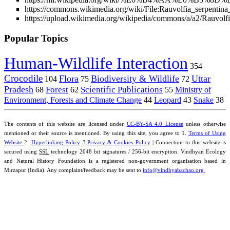
https://commons.wikimedia.org/wiki/File:Rauvolfia_serpentina
https://upload.wikimedia.org/wikipedia/commons/a/a2/Rauvolf
Popular Topics
Human-Wildlife Interaction
354
Crocodile
Flora
Biodiversity & Wildlife
Uttar
104
75
72
Pradesh
Forest
Scientific Publications
Ministry of
68
62
55
Environment, Forests and Climate Change
44
Leopard
43
Snake
38
The contents of this website are licensed under
CC-BY-SA 4.0 License
unless otherwise
mentioned or their source is mentioned. By using this site, you agree to 1.
Terms of Using
Website
2.
Hyperlinking Policy
3.
Privacy & Cookies Policy
| Connection to this website is
secured using
SSL
technology 2048 bit signatures / 256-bit encryption. Vindhyan Ecology
and Natural History Foundation is a registered non-government organisation based in
Mirzapur (India). Any complaint/feedback may be sent to
info@vindhyabachao.org