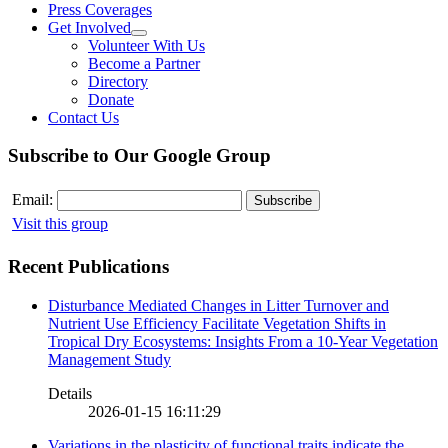
Press Coverages
Get Involved
Volunteer With Us
Become a Partner
Directory
Donate
Contact Us
Subscribe to Our Google Group
Email:
Visit this group
Recent Publications
Disturbance Mediated Changes in Litter Turnover and
Nutrient Use Efficiency Facilitate Vegetation Shifts in
Tropical Dry Ecosystems: Insights From a 10-Year Vegetation
Management Study
Details
2026-01-15 16:11:29
Variations in the plasticity of functional traits indicate the