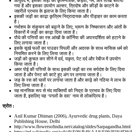
आयुर्वेद में, इसकी जड़ों को कृमिनाशक, कड़वा, गर्म, और तीखा बताया
गया है और इसका उपयोग अल्सर, त्रिदोष और कीड़ों के काटने के
जहरीले प्रभाव के इलाज के लिए किया जाता है।
इसकी जड़ों का काढ़ा कृत्रिम निद्रादायक और पीड़ाहर का काम करता
है।
गर्भाशय के संकुचन को बढ़ाने के लिए, भ्रूण के निष्कासन और आंतों के
विकारों में जड़ों का काढ़ा दिया जाता है।
पौधे की पत्तियों का रस आंखों के कॉर्निया की अपारदर्शिता को हटाने के
लिए लगाया जाता है।
इसके सूखे फलों का पाउडर पिपली और अदरक के साथ मासिक धर्म को
नियमित करने के लिए लिया जाता है।
जड़ों को कुचल कर सीने में दर्द, यकृत, पेट दर्द और रेबीज में उपयोग
किया जाता है।
अमर पोई की पत्तियों के साथ इसकी जड़ों का रस सर्पदंश के लिए दिया
जाता है और पेस्ट को काटे हुए अंग पर लगाया जाता है।
जड़ के रस को घावों पर लगाया जाता है और काढ़े को गठिया मे लाभ के
लिए लिया जाता है।
यह मानसिक रूप से मंद व्यक्तियों को निद्रा के प्रभाव के लिए दिया
जाता है, इसलिए यह ‘पगलों के दवा’ नाम से लोकप्रिय है।
स्रोत :
Anil Kumar Dhiman (2006), Ayurvedic drug plants, Daya
Publishing House, Delhi
http://www.flowersofindia.net/catalog/slides/Sarpagandha.html
https://ml.wikipedia.org/wiki/%E0%B4%AA%E0%B5%8D