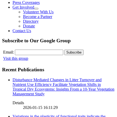
Press Coverages
Get Involved
Volunteer With Us
Become a Partner
Directory
Donate
Contact Us
Subscribe to Our Google Group
Email:
Visit this group
Recent Publications
Disturbance Mediated Changes in Litter Turnover and
Nutrient Use Efficiency Facilitate Vegetation Shifts in
Tropical Dry Ecosystems: Insights From a 10-Year Vegetation
Management Study
Details
2026-01-15 16:11:29
Variations in the plasticity of functional traits indicate the