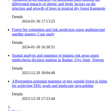
differential impacts of abiotic and biotic factors on the
structure and growth of trees in tropical dry forest fragments
Details
2024-01-30 17:13:25
Forest fire estimation and risk prediction using multispectral
satellite images: Case study
Details
2024-01-30 16:30:51
Spatial analysis and mapping of malaria risk areas using
multicriteria decision making in Ibadan, Oyo State, Nigeria
Details
2023-12-29 18:04:48
Afforestation potential mapping of tree outside forest in India
for achieving SDG goals and landscape stewardship
Details
2023-12-18 17:23:44