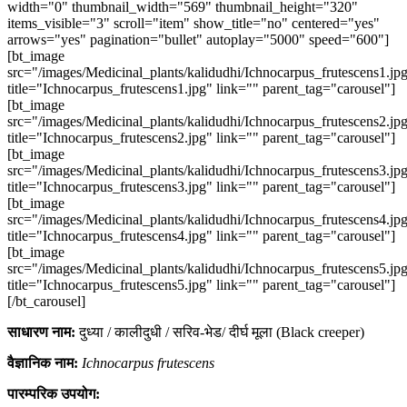
width="0" thumbnail_width="569" thumbnail_height="320"
items_visible="3" scroll="item" show_title="no" centered="yes"
arrows="yes" pagination="bullet" autoplay="5000" speed="600"]
[bt_image
src="/images/Medicinal_plants/kalidudhi/Ichnocarpus_frutescens1.jp
title="Ichnocarpus_frutescens1.jpg" link="" parent_tag="carousel"]
[bt_image
src="/images/Medicinal_plants/kalidudhi/Ichnocarpus_frutescens2.jp
title="Ichnocarpus_frutescens2.jpg" link="" parent_tag="carousel"]
[bt_image
src="/images/Medicinal_plants/kalidudhi/Ichnocarpus_frutescens3.jp
title="Ichnocarpus_frutescens3.jpg" link="" parent_tag="carousel"]
[bt_image
src="/images/Medicinal_plants/kalidudhi/Ichnocarpus_frutescens4.jp
title="Ichnocarpus_frutescens4.jpg" link="" parent_tag="carousel"]
[bt_image
src="/images/Medicinal_plants/kalidudhi/Ichnocarpus_frutescens5.jp
title="Ichnocarpus_frutescens5.jpg" link="" parent_tag="carousel"]
[/bt_carousel]
साधारण नाम:
दुध्या / कालीदुधी / सरिव-भेड/ दीर्घ मूला (Black creeper)
वैज्ञानिक नाम:
Ichnocarpus frutescens
पारम्परिक उपयोग: