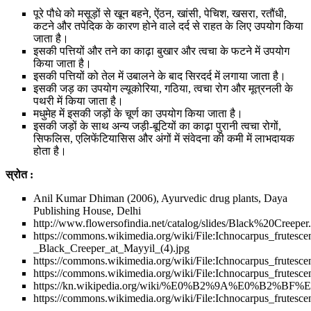
पूरे पौधे को मसूड़ों से खून बहने, ऐंठन, खांसी, पेचिश, खसरा, रतौंधी,
कटने और तपेदिक के कारण होने वाले दर्द से राहत के लिए उपयोग किया
जाता है।
इसकी पत्तियों और तने का काढ़ा बुखार और त्वचा के फटने में उपयोग
किया जाता है।
इसकी पत्तियों को तेल में उबालने के बाद सिरदर्द में लगाया जाता है।
इसकी जड़ का उपयोग ल्यूकोरिया, गठिया, त्वचा रोग और मूत्रनली के
पथरी में किया जाता है।
मधुमेह में इसकी जड़ों के चूर्ण का उपयोग किया जाता है।
इसकी जड़ों के साथ अन्य जड़ी-बूटियों का काढ़ा पुरानी त्वचा रोगों,
सिफलिस, एलिफेंटियासिस और अंगों में संवेदना की कमी में लाभदायक
होता है।
स्रोत :
Anil Kumar Dhiman (2006), Ayurvedic drug plants, Daya
Publishing House, Delhi
http://www.flowersofindia.net/catalog/slides/Black%20Creeper
https://commons.wikimedia.org/wiki/File:Ichnocarpus_frutesce
_Black_Creeper_at_Mayyil_(4).jpg
https://commons.wikimedia.org/wiki/File:Ichnocarpus_frutesc
https://commons.wikimedia.org/wiki/File:Ichnocarpus_frutesc
https://kn.wikipedia.org/wiki/%E0%B2%9A%E0%B2%BF
https://commons.wikimedia.org/wiki/File:Ichnocarpus_frutesc