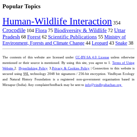
Popular Topics
Human-Wildlife Interaction
354
Crocodile
Flora
Biodiversity & Wildlife
Uttar
104
75
72
Pradesh
Forest
Scientific Publications
Ministry of
68
62
55
Environment, Forests and Climate Change
44
Leopard
43
Snake
38
The contents of this website are licensed under
CC-BY-SA 4.0 License
unless otherwise
mentioned or their source is mentioned. By using this site, you agree to 1.
Terms of Using
Website
2.
Hyperlinking Policy
3.
Privacy & Cookies Policy
| Connection to this website is
secured using
SSL
technology 2048 bit signatures / 256-bit encryption. Vindhyan Ecology
and Natural History Foundation is a registered non-government organisation based in
Mirzapur (India). Any complaint/feedback may be sent to
info@vindhyabachao.org