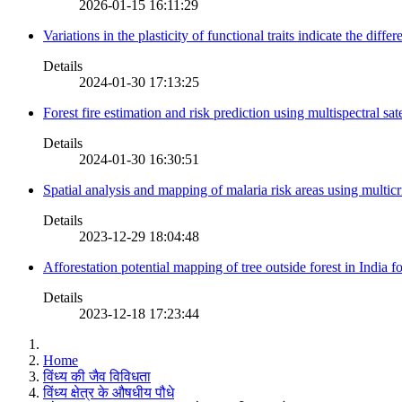
2026-01-15 16:11:29
Variations in the plasticity of functional traits indicate the diff
Details
2024-01-30 17:13:25
Forest fire estimation and risk prediction using multispectral sat
Details
2024-01-30 16:30:51
Spatial analysis and mapping of malaria risk areas using multic
Details
2023-12-29 18:04:48
Afforestation potential mapping of tree outside forest in India
Details
2023-12-18 17:23:44
Home
विंध्य की जैव विविधता
विंध्य क्षेत्र के औषधीय पौधे