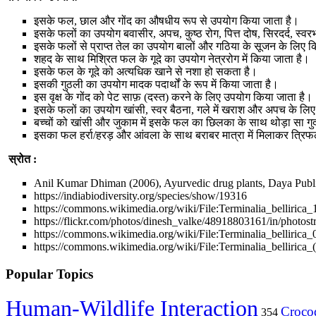
इसके फल, छाल और गोंद का औषधीय रूप से उपयोग किया जाता है।
इसके फलों का उपयोग बवासीर, अपच, कुष्ठ रोग, पित्त दोष, सिरदर्द, स्वरभं
इसके फलों से प्राप्त तेल का उपयोग बालों और गठिया के सूजन के लिए क
शहद के साथ मिश्रित फल के गूदे का उपयोग नेत्ररोग में किया जाता है।
इसके फल के गूदे को अत्यधिक खाने से नशा हो सकता है।
इसकी गुठली का उपयोग मादक पदार्थों के रूप में किया जाता है।
इस वृक्ष के गोंद को पेट साफ़ (दस्त) करने के लिए उपयोग किया जाता है।
इसके फलों का उपयोग खांसी, स्वर बैठना, गले में खराश और अपच के लिए
बच्चों को खांसी और जुकाम में इसके फल का छिलका के साथ थोड़ा सा गुद
इसका फल हर्रा/हरड़ और आंवला के साथ बराबर मात्रा में मिलाकर त्रिफ
स्रोत :
Anil Kumar Dhiman (2006), Ayurvedic drug plants, Daya Publ
https://indiabiodiversity.org/species/show/19316
https://commons.wikimedia.org/wiki/File:Terminalia_bellirica
https://flickr.com/photos/dinesh_valke/48918803161/in/photost
https://commons.wikimedia.org/wiki/File:Terminalia_bellirica_
https://commons.wikimedia.org/wiki/File:Terminalia_belliri
Popular Topics
Human-Wildlife Interaction
Crocod
354