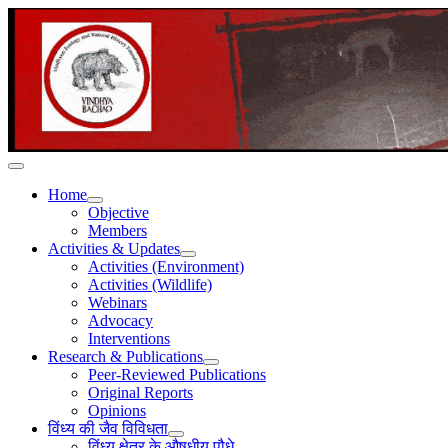
Home
Objective
Members
Activities & Updates
Activities (Environment)
Activities (Wildlife)
Webinars
Advocacy
Interventions
Research & Publications
Peer-Reviewed Publications
Original Reports
Opinions
विंध्य की जैव विविधता
विंध्य क्षेत्र के औषधीय पौधे