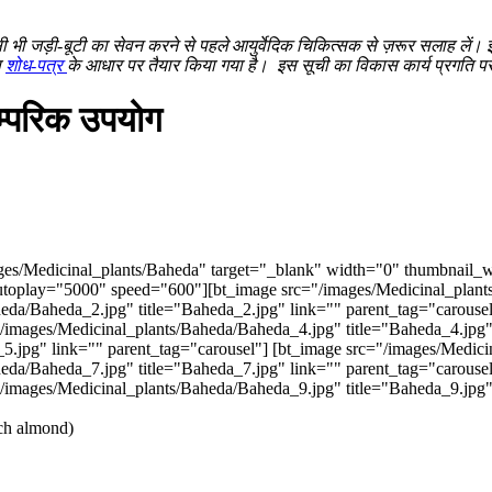
 भी जड़ी-बूटी का सेवन करने से पहले आयुर्वेदिक चिकित्सक से ज़रूर सलाह लें। इ
स
शोध-पत्र
के आधार पर तैयार किया गया है।
इस सूची का विकास कार्य प्रगति पर 
म्परिक उपयोग
s/Medicinal_plants/Baheda" target="_blank" width="0" thumbnail_wi
autoplay="5000" speed="600"][bt_image src="/images/Medicinal_plant
heda/Baheda_2.jpg" title="Baheda_2.jpg" link="" parent_tag="carouse
"/images/Medicinal_plants/Baheda/Baheda_4.jpg" title="Baheda_4.jpg"
5.jpg" link="" parent_tag="carousel"] [bt_image src="/images/Medici
heda/Baheda_7.jpg" title="Baheda_7.jpg" link="" parent_tag="carouse
"/images/Medicinal_plants/Baheda/Baheda_9.jpg" title="Baheda_9.jpg" 
ach almond)