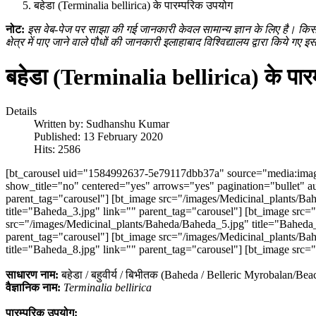
बहेडा (Terminalia bellirica) के पारम्परिक उपयोग
नोट:
इस वेब-पेज पर साझा की गई जानकारी केवल सामान्य ज्ञान के लिए है। किसी
क्षेत्र में पाए जाने वाले पौधों की जानकारी इलाहाबाद विश्विद्यालय द्वारा किये गए इ
बहेडा (Terminalia bellirica) के पार
Details
Written by:
Sudhanshu Kumar
Published: 13 February 2020
Hits: 2586
[bt_carousel uid="1584992637-5e79117dbb37a" source="media:image
show_title="no" centered="yes" arrows="yes" pagination="bullet" 
parent_tag="carousel"] [bt_image src="/images/Medicinal_plants/Ba
title="Baheda_3.jpg" link="" parent_tag="carousel"] [bt_image src=
src="/images/Medicinal_plants/Baheda/Baheda_5.jpg" title="Baheda_
parent_tag="carousel"] [bt_image src="/images/Medicinal_plants/Ba
title="Baheda_8.jpg" link="" parent_tag="carousel"] [bt_image src=
साधारण नाम:
बहेडा / बहुवीर्य / बिभीतक (Baheda / Belleric Myrobalan/Be
वैज्ञानिक नाम:
Terminalia bellirica
पारम्परिक उपयोग: