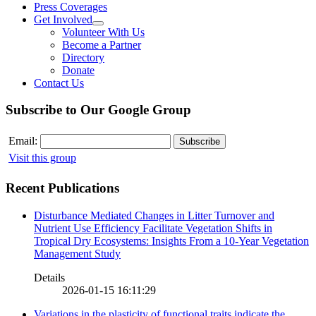
Press Coverages
Get Involved
Volunteer With Us
Become a Partner
Directory
Donate
Contact Us
Subscribe to Our Google Group
Email:
Visit this group
Recent Publications
Disturbance Mediated Changes in Litter Turnover and
Nutrient Use Efficiency Facilitate Vegetation Shifts in
Tropical Dry Ecosystems: Insights From a 10-Year Vegetation
Management Study
Details
2026-01-15 16:11:29
Variations in the plasticity of functional traits indicate the