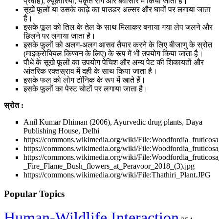
प्रवाह), ल्यूकोरिया, यकृत रोग और बवासीर में किया जाता है।
सूखे फूलों या उसके काढ़े का पाउडर अल्सर और घावों पर लगाया जाता
है।
इसके फूल को तिल के तेल के साथ मिलाकर बनाया गया लेप जलने और
छिलने पर लगाया जाता है।
इसके फूलों को अलग-अलग आसव तैयार करने के लिए बीजाणु के स्रोत
(माइक्रोबियल किण्वन के लिए) के रूप में भी उपयोग किया जाता है।
पौधे के सूखे फूलों का उपयोग पेचिश और अन्य पेट की शिकायतों और
आंतरिक रक्तस्राव में दही के साथ किया जाता है।
इसके फल को लोग टॉनिक के रूप में खाते हैं।
इसके फूलों का पेस्ट चोटों पर लगाया जाता है।
स्रोत :
Anil Kumar Dhiman (2006), Ayurvedic drug plants, Daya
Publishing House, Delhi
https://commons.wikimedia.org/wiki/File:Woodfordia_fruticosa
https://commons.wikimedia.org/wiki/File:Woodfordia_fruticos
https://commons.wikimedia.org/wiki/File:Woodfordia_fruticosa
_Fire_Flame_Bush_flowers_at_Peravoor_2018_(3).jpg
https://commons.wikimedia.org/wiki/File:Thathiri_Plant.JPG
Popular Topics
Human-Wildlife Interaction