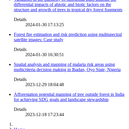
differential impacts of abiotic and biotic factors on the
structure and growth of trees in tropical dry forest fragments
Details
2024-01-30 17:13:25
Forest fire estimation and risk prediction using multispectral
satellite images: Case study
Details
2024-01-30 16:30:51
Spatial analysis and mapping of malaria risk areas using
multicriteria decision making in Ibadan, Oyo State, Nigeria
Details
2023-12-29 18:04:48
Afforestation potential mapping of tree outside forest in India
for achieving SDG goals and landscape stewardship
Details
2023-12-18 17:23:44