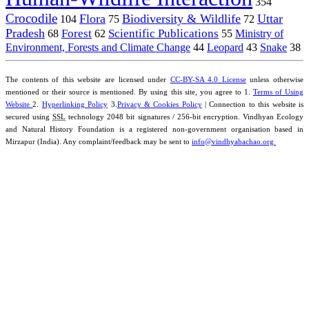
354
Crocodile
Flora
Biodiversity & Wildlife
Uttar
104
75
72
Pradesh
Forest
Scientific Publications
Ministry of
68
62
55
Environment, Forests and Climate Change
44
Leopard
43
Snake
38
The contents of this website are licensed under
CC-BY-SA 4.0 License
unless otherwise
mentioned or their source is mentioned. By using this site, you agree to 1.
Terms of Using
Website
2.
Hyperlinking Policy
3.
Privacy & Cookies Policy
| Connection to this website is
secured using
SSL
technology 2048 bit signatures / 256-bit encryption. Vindhyan Ecology
and Natural History Foundation is a registered non-government organisation based in
Mirzapur (India). Any complaint/feedback may be sent to
info@vindhyabachao.org