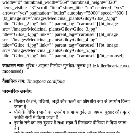
width="0" thumbnail_width="569" thumbnail_height="320"
items_visible="3" scroll="item" show_title="no" centered="yes"
arrows="yes" pagination="bullet" autoplay="5000" speed="600"]
[bt_image src="/images/Medicinal_plants/Giloy/Giloe_2.jpg"
title="Giloe_2.jpg" link="" parent_tag="carousel"] [bt_image
src="/images/Medicinal_plants/Giloy/Giloe_3.jpg"
title="Giloe_3.jpg" link="" parent_tag="carousel"] [bt_image
src="/images/Medicinal_plants/Giloy/Giloe_4.jpg"
title="Giloe_4.jpg" link="" parent_tag="carousel"] [bt_image
src="/images/Medicinal_plants/Giloy/Giloe_5.jpg"
title="Giloe_5.jpg" link="" parent_tag="carousel"][/bt_carousel]
साधारण नाम:
गुरिच / अमृता/ गिलोय/ गुलबेल/ गुरूच (Bile killer/heart-leaved
moonseed)
वैज्ञानिक नाम:
Tinospora cordifolia
पारम्परिक उपयोग:
गिलोय के तने, पत्तियों, जड़ों और फलों का औषधीय रूप से उपयोग किया
जाता है।
पौधे के विभिन्न भागों का उपयोग सामान्य दुर्बलता, अपच, बुखार और मूत्र
संबंधी रोगों में किया जाता है।
इसके तने का रस बुखार में तथा शहद में मिलाकर पीलिया में दिया जाता
है।