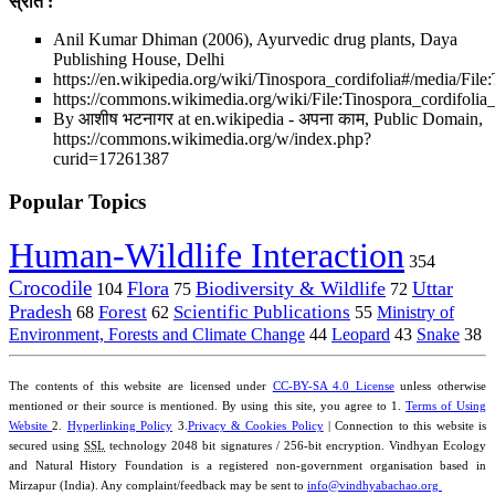
स्रोत :
Anil Kumar Dhiman (2006), Ayurvedic drug plants, Daya
Publishing House, Delhi
https://en.wikipedia.org/wiki/Tinospora_cordifolia#/media/File:
https://commons.wikimedia.org/wiki/File:Tinospora_cordifolia
By आशीष भटनागर at en.wikipedia - अपना काम, Public Domain,
https://commons.wikimedia.org/w/index.php?
curid=17261387
Popular Topics
Human-Wildlife Interaction
354
Crocodile
Flora
Biodiversity & Wildlife
Uttar
104
75
72
Pradesh
Forest
Scientific Publications
Ministry of
68
62
55
Environment, Forests and Climate Change
44
Leopard
43
Snake
38
The contents of this website are licensed under
CC-BY-SA 4.0 License
unless otherwise
mentioned or their source is mentioned. By using this site, you agree to 1.
Terms of Using
Website
2.
Hyperlinking Policy
3.
Privacy & Cookies Policy
| Connection to this website is
secured using
SSL
technology 2048 bit signatures / 256-bit encryption. Vindhyan Ecology
and Natural History Foundation is a registered non-government organisation based in
Mirzapur (India). Any complaint/feedback may be sent to
info@vindhyabachao.org