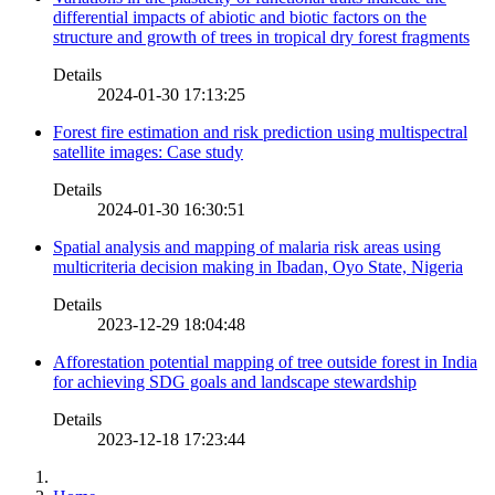
differential impacts of abiotic and biotic factors on the
structure and growth of trees in tropical dry forest fragments
Details
2024-01-30 17:13:25
Forest fire estimation and risk prediction using multispectral
satellite images: Case study
Details
2024-01-30 16:30:51
Spatial analysis and mapping of malaria risk areas using
multicriteria decision making in Ibadan, Oyo State, Nigeria
Details
2023-12-29 18:04:48
Afforestation potential mapping of tree outside forest in India
for achieving SDG goals and landscape stewardship
Details
2023-12-18 17:23:44