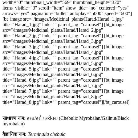
width="0" thumbnail_width="569" thumbnail_height="320"
items_visible="3" scroll="item" show_title="no" centered="yes"
arrows="yes" pagination="bullet" autoplay="5000" speed="600"]
[bt_image src="/images/Medicinal_plants/Harad/Harad_1.jpg"
title="Harad_1.jpg" link="" parent_tag="carousel"] [bt_image
src="/images/Medicinal_plants/Harad/Harad_2.jpg"
title="Harad_2.jpg" link="" parent_tag="carousel"] [bt_image
src="/images/Medicinal_plants/Harad/Harad_3.jpg"
title="Harad_3.jpg" link="" parent_tag="carousel"] [bt_image
src="/images/Medicinal_plants/Harad/Harad_4.jpg"
title="Harad_4.jpg" link="" parent_tag="carousel"] [bt_image
src="/images/Medicinal_plants/Harad/Harad_5.jpg"
title="Harad_5.jpg" link="" parent_tag="carousel"] [bt_image
src="/images/Medicinal_plants/Harad/Harad_6.jpg"
title="Harad_6.jpg" link="" parent_tag="carousel"] [bt_image
src="/images/Medicinal_plants/Harad/Harad_7.jpg"
title="Harad_7.jpg" link="" parent_tag="carousel"] [bt_image
src="/images/Medicinal_plants/Harad/Harad_8.jpg"
title="Harad_8.jpg" link="" parent_tag="carousel"][/bt_carousel]
साधारण नाम:
हरड़/हर्रा / हरीतक (Chebulic Myrobalan/Gallnut/Black
myrobalan)
वैज्ञानिक नाम:
Terminalia chebula