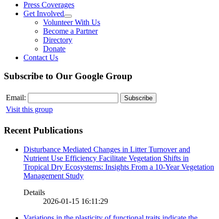
Press Coverages
Get Involved
Volunteer With Us
Become a Partner
Directory
Donate
Contact Us
Subscribe to Our Google Group
Email:
Visit this group
Recent Publications
Disturbance Mediated Changes in Litter Turnover and
Nutrient Use Efficiency Facilitate Vegetation Shifts in
Tropical Dry Ecosystems: Insights From a 10-Year Vegetation
Management Study
Details
2026-01-15 16:11:29
Variations in the plasticity of functional traits indicate the