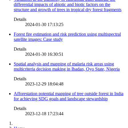
differential impacts of abiotic and biotic factors on the
structure and growth of trees in tropical dry forest fragments
Details
2024-01-30 17:13:25
Forest fire estimation and risk prediction using multispectral
satellite images: Case study
Details
2024-01-30 16:30:51
Spatial analysis and mapping of malaria risk areas using
multicriteria decision making in Ibadan, Oyo State, Nigeria
Details
2023-12-29 18:04:48
Afforestation potential mapping of tree outside forest in India
for achieving SDG goals and landscape stewardship
Details
2023-12-18 17:23:44