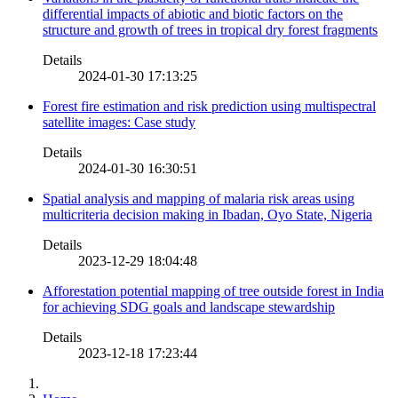
differential impacts of abiotic and biotic factors on the
structure and growth of trees in tropical dry forest fragments
Details
2024-01-30 17:13:25
Forest fire estimation and risk prediction using multispectral
satellite images: Case study
Details
2024-01-30 16:30:51
Spatial analysis and mapping of malaria risk areas using
multicriteria decision making in Ibadan, Oyo State, Nigeria
Details
2023-12-29 18:04:48
Afforestation potential mapping of tree outside forest in India
for achieving SDG goals and landscape stewardship
Details
2023-12-18 17:23:44