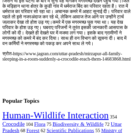
जिसने भी इस घटना के बारे में सुना वह भागकर मगरमच्छ देखने पहुंच गया।जिले
के मड़िहान थाना क्षेत्र के कुडी गांव में धर्मराज बिंद का परिवार रहता है। रात में
धर्मराज का परिवार सो रहा था। अचानक कमरे में आहट सुनाई दी। परिवार वाले
पहले तो इसे नजरअंदाज कर रहे थे, लेकिन आवाज तेज आने पर उन्होंने टार्च
जलाकर देखा तो होश उड़ गए।कमरे में एक मगरमच्छ घुस गया था। यह देख
परिवार के होश उड़ गए। घबराए परिजनों ने तुरंत इसकी जानकारी आसपास के
लोगों को दी। देखते ही देखते घर में मजमा लग गया। इसके बाद ग्रामीणों ने
मगरमच्छ को कमरे में बंद कर दिया। साथ ही वन विभाग को सूचना दी। बाद में
वन कर्मियों ने मगरमच्छ को पकड़ कर अपने साथ ले गये।
स्रोत-https://www.jagran.com/uttar-pradesh/mirzapur-all-family-
sleeping-in-a-room-suddenly-a-crocodile-reach-them-14683868.html
Popular Topics
Human-Wildlife Interaction
354
Crocodile
Flora
Biodiversity & Wildlife
Uttar
104
75
72
Pradesh
Forest
Scientific Publications
Ministry of
68
62
55