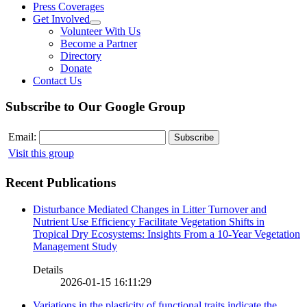
Press Coverages
Get Involved
Volunteer With Us
Become a Partner
Directory
Donate
Contact Us
Subscribe to Our Google Group
Email:
Visit this group
Recent Publications
Disturbance Mediated Changes in Litter Turnover and
Nutrient Use Efficiency Facilitate Vegetation Shifts in
Tropical Dry Ecosystems: Insights From a 10-Year Vegetation
Management Study
Details
2026-01-15 16:11:29
Variations in the plasticity of functional traits indicate the