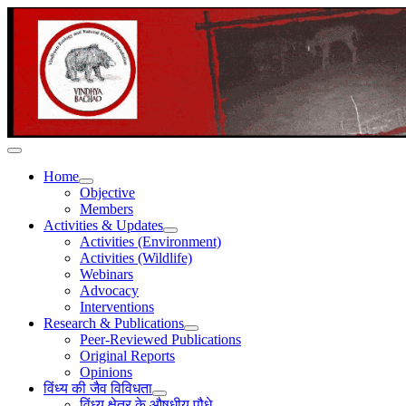
Home
Objective
Members
Activities & Updates
Activities (Environment)
Activities (Wildlife)
Webinars
Advocacy
Interventions
Research & Publications
Peer-Reviewed Publications
Original Reports
Opinions
विंध्य की जैव विविधता
विंध्य क्षेत्र के औषधीय पौधे