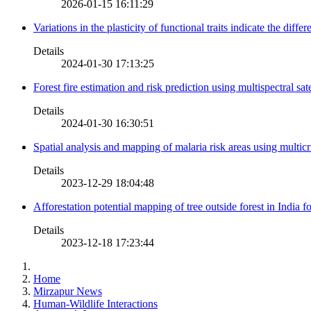
2026-01-15 16:11:29
Variations in the plasticity of functional traits indicate the diff
Details
2024-01-30 17:13:25
Forest fire estimation and risk prediction using multispectral sat
Details
2024-01-30 16:30:51
Spatial analysis and mapping of malaria risk areas using multic
Details
2023-12-29 18:04:48
Afforestation potential mapping of tree outside forest in India
Details
2023-12-18 17:23:44
Home
Mirzapur News
Human-Wildlife Interactions