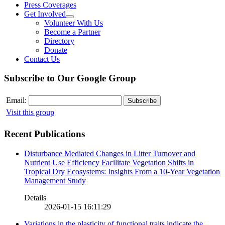
Press Coverages
Get Involved
Volunteer With Us
Become a Partner
Directory
Donate
Contact Us
Subscribe to Our Google Group
Email:
Visit this group
Recent Publications
Disturbance Mediated Changes in Litter Turnover and
Nutrient Use Efficiency Facilitate Vegetation Shifts in
Tropical Dry Ecosystems: Insights From a 10-Year Vegetation
Management Study
Details
2026-01-15 16:11:29
Variations in the plasticity of functional traits indicate the