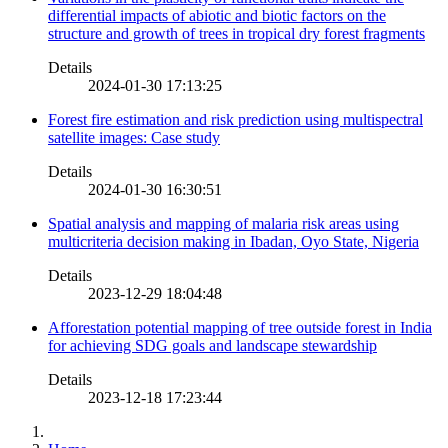
differential impacts of abiotic and biotic factors on the
structure and growth of trees in tropical dry forest fragments
Details
2024-01-30 17:13:25
Forest fire estimation and risk prediction using multispectral
satellite images: Case study
Details
2024-01-30 16:30:51
Spatial analysis and mapping of malaria risk areas using
multicriteria decision making in Ibadan, Oyo State, Nigeria
Details
2023-12-29 18:04:48
Afforestation potential mapping of tree outside forest in India
for achieving SDG goals and landscape stewardship
Details
2023-12-18 17:23:44