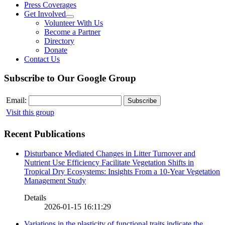
Press Coverages
Get Involved
Volunteer With Us
Become a Partner
Directory
Donate
Contact Us
Subscribe to Our Google Group
Email:
Visit this group
Recent Publications
Disturbance Mediated Changes in Litter Turnover and
Nutrient Use Efficiency Facilitate Vegetation Shifts in
Tropical Dry Ecosystems: Insights From a 10-Year Vegetation
Management Study
Details
2026-01-15 16:11:29
Variations in the plasticity of functional traits indicate the