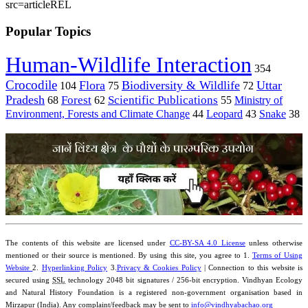
src=articleREL
Popular Topics
Human-Wildlife Interaction
354
Crocodile
Flora
Biodiversity & Wildlife
Uttar
104
75
72
Pradesh
Forest
Scientific Publications
Ministry of
68
62
55
Environment, Forests and Climate Change
44
Leopard
43
Snake
38
The contents of this website are licensed under
CC-BY-SA 4.0 License
unless otherwise
mentioned or their source is mentioned. By using this site, you agree to 1.
Terms of Using
Website
2.
Hyperlinking Policy
3.
Privacy & Cookies Policy
| Connection to this website is
secured using
SSL
technology 2048 bit signatures / 256-bit encryption. Vindhyan Ecology
and Natural History Foundation is a registered non-government organisation based in
Mirzapur (India). Any complaint/feedback may be sent to
info@vindhyabachao.org