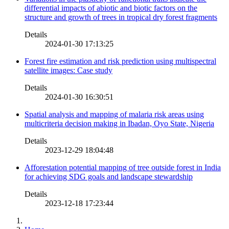
differential impacts of abiotic and biotic factors on the
structure and growth of trees in tropical dry forest fragments
Details
2024-01-30 17:13:25
Forest fire estimation and risk prediction using multispectral
satellite images: Case study
Details
2024-01-30 16:30:51
Spatial analysis and mapping of malaria risk areas using
multicriteria decision making in Ibadan, Oyo State, Nigeria
Details
2023-12-29 18:04:48
Afforestation potential mapping of tree outside forest in India
for achieving SDG goals and landscape stewardship
Details
2023-12-18 17:23:44