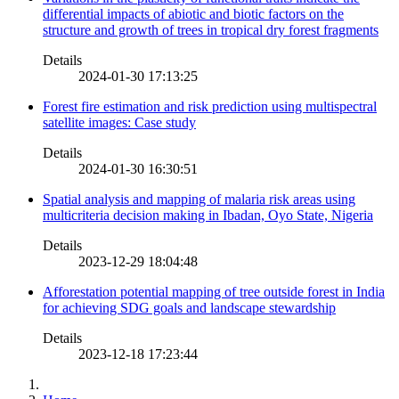
differential impacts of abiotic and biotic factors on the
structure and growth of trees in tropical dry forest fragments
Details
2024-01-30 17:13:25
Forest fire estimation and risk prediction using multispectral
satellite images: Case study
Details
2024-01-30 16:30:51
Spatial analysis and mapping of malaria risk areas using
multicriteria decision making in Ibadan, Oyo State, Nigeria
Details
2023-12-29 18:04:48
Afforestation potential mapping of tree outside forest in India
for achieving SDG goals and landscape stewardship
Details
2023-12-18 17:23:44