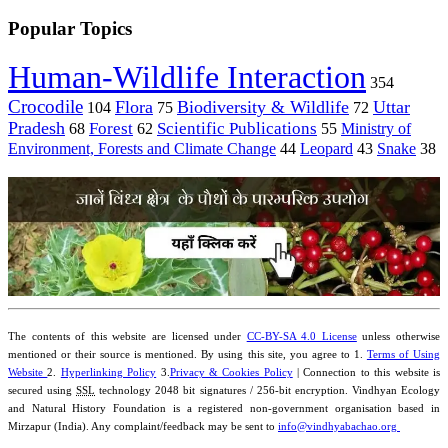
Popular Topics
Human-Wildlife Interaction
354
Crocodile
Flora
Biodiversity & Wildlife
Uttar
104
75
72
Pradesh
Forest
Scientific Publications
Ministry of
68
62
55
Environment, Forests and Climate Change
44
Leopard
43
Snake
38
The contents of this website are licensed under
CC-BY-SA 4.0 License
unless otherwise
mentioned or their source is mentioned. By using this site, you agree to 1.
Terms of Using
Website
2.
Hyperlinking Policy
3.
Privacy & Cookies Policy
| Connection to this website is
secured using
SSL
technology 2048 bit signatures / 256-bit encryption. Vindhyan Ecology
and Natural History Foundation is a registered non-government organisation based in
Mirzapur (India). Any complaint/feedback may be sent to
info@vindhyabachao.org