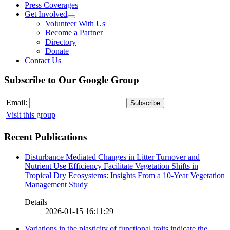
Press Coverages
Get Involved
Volunteer With Us
Become a Partner
Directory
Donate
Contact Us
Subscribe to Our Google Group
Email:
Visit this group
Recent Publications
Disturbance Mediated Changes in Litter Turnover and
Nutrient Use Efficiency Facilitate Vegetation Shifts in
Tropical Dry Ecosystems: Insights From a 10-Year Vegetation
Management Study
Details
2026-01-15 16:11:29
Variations in the plasticity of functional traits indicate the