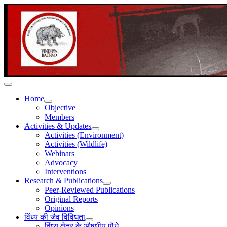
Home
Objective
Members
Activities & Updates
Activities (Environment)
Activities (Wildlife)
Webinars
Advocacy
Interventions
Research & Publications
Peer-Reviewed Publications
Original Reports
Opinions
विंध्य की जैव विविधता
विंध्य क्षेत्र के औषधीय पौधे