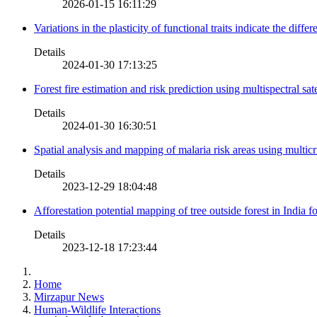
2026-01-15 16:11:29
Variations in the plasticity of functional traits indicate the diff
Details
2024-01-30 17:13:25
Forest fire estimation and risk prediction using multispectral sat
Details
2024-01-30 16:30:51
Spatial analysis and mapping of malaria risk areas using multic
Details
2023-12-29 18:04:48
Afforestation potential mapping of tree outside forest in India
Details
2023-12-18 17:23:44
Home
Mirzapur News
Human-Wildlife Interactions