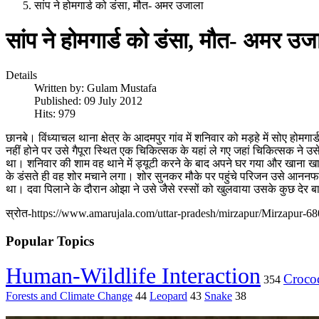
सांप ने होमगार्ड को डंसा, मौत- अमर उजाला
सांप ने होमगार्ड को डंसा, मौत- अमर उज
Details
Written by:
Gulam Mustafa
Published: 09 July 2012
Hits: 979
छानबे। विंध्याचल थाना क्षेत्र के आदमपुर गांव में शनिवार को मड़हे में सोए हो
नहीं होने पर उसे गैपूरा स्थित एक चिकित्सक के यहां ले गए जहां चिकित्सक ने उ
था। शनिवार की शाम वह थाने में ड्यूटी करने के बाद अपने घर गया और खाना खान
के डंसते ही वह शोर मचाने लगा। शोर सुनकर मौके पर पहुंचे परिजन उसे आननफानन म
था। दवा पिलाने के दौरान ओझा ने उसे जैसे रस्सों को खुलवाया उसके कुछ देर बाद
स्रोत-https://www.amarujala.com/uttar-pradesh/mirzapur/Mirzapur-6
Popular Topics
Human-Wildlife Interaction
Crocod
354
Forests and Climate Change
44
Leopard
43
Snake
38