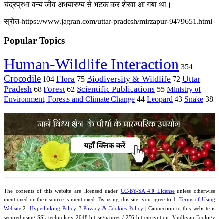
चंद्रप्रभा वन्य जीव अभयारण्य से भटक कर शेरवा आ गया था।
स्रोत-https://www.jagran.com/uttar-pradesh/mirzapur-9479651.html
Popular Topics
Human-Wildlife Interaction
354
Crocodile
Flora
Biodiversity & Wildlife
Uttar
104
75
72
Pradesh
Forest
Scientific Publications
Ministry of
68
62
55
Environment, Forests and Climate Change
44
Leopard
43
Snake
38
The contents of this website are licensed under
CC-BY-SA 4.0 License
unless otherwise
mentioned or their source is mentioned. By using this site, you agree to 1.
Terms of Using
Website
2.
Hyperlinking Policy
3.
Privacy & Cookies Policy
| Connection to this website is
secured using
SSL
technology 2048 bit signatures / 256-bit encryption. Vindhyan Ecology