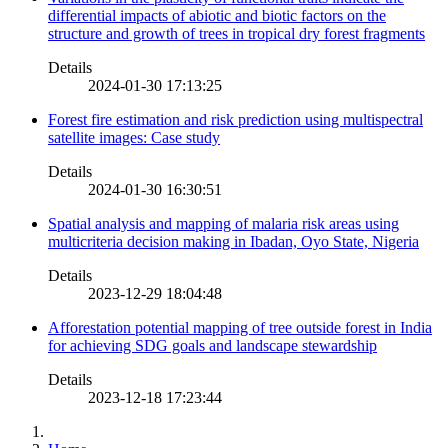
differential impacts of abiotic and biotic factors on the
structure and growth of trees in tropical dry forest fragments
Details
2024-01-30 17:13:25
Forest fire estimation and risk prediction using multispectral
satellite images: Case study
Details
2024-01-30 16:30:51
Spatial analysis and mapping of malaria risk areas using
multicriteria decision making in Ibadan, Oyo State, Nigeria
Details
2023-12-29 18:04:48
Afforestation potential mapping of tree outside forest in India
for achieving SDG goals and landscape stewardship
Details
2023-12-18 17:23:44