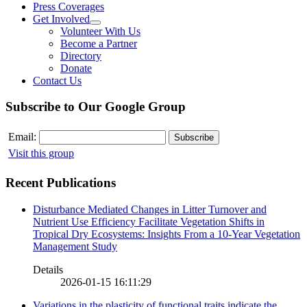
Press Coverages
Get Involved
Volunteer With Us
Become a Partner
Directory
Donate
Contact Us
Subscribe to Our Google Group
Email:
Visit this group
Recent Publications
Disturbance Mediated Changes in Litter Turnover and
Nutrient Use Efficiency Facilitate Vegetation Shifts in
Tropical Dry Ecosystems: Insights From a 10-Year Vegetation
Management Study
Details
2026-01-15 16:11:29
Variations in the plasticity of functional traits indicate the