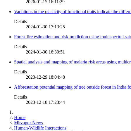
2026-01-15 16:11:29
Variations in the plasticity of functional traits indicate the diff
Details
2024-01-30 17:13:25
Forest fire estimation and risk prediction using multispectral sat
Details
2024-01-30 16:30:51
Spatial analysis and mapping of malaria risk areas using multic
Details
2023-12-29 18:04:48
Afforestation potential mapping of tree outside forest in India
Details
2023-12-18 17:23:44
Home
Mirzapur News
Human-Wildlife Interactions