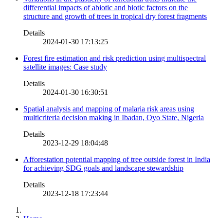
differential impacts of abiotic and biotic factors on the
structure and growth of trees in tropical dry forest fragments
Details
2024-01-30 17:13:25
Forest fire estimation and risk prediction using multispectral
satellite images: Case study
Details
2024-01-30 16:30:51
Spatial analysis and mapping of malaria risk areas using
multicriteria decision making in Ibadan, Oyo State, Nigeria
Details
2023-12-29 18:04:48
Afforestation potential mapping of tree outside forest in India
for achieving SDG goals and landscape stewardship
Details
2023-12-18 17:23:44