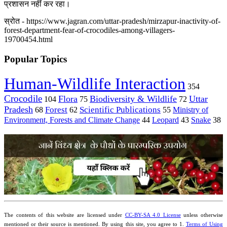
प्रशासन नहीं कर रहा।
स्रोत - https://www.jagran.com/uttar-pradesh/mirzapur-inactivity-of-
forest-department-fear-of-crocodiles-among-villagers-
19700454.html
Popular Topics
Human-Wildlife Interaction
354
Crocodile
Flora
Biodiversity & Wildlife
Uttar
104
75
72
Pradesh
Forest
Scientific Publications
Ministry of
68
62
55
Environment, Forests and Climate Change
44
Leopard
43
Snake
38
The contents of this website are licensed under
CC-BY-SA 4.0 License
unless otherwise
mentioned or their source is mentioned. By using this site, you agree to 1.
Terms of Using