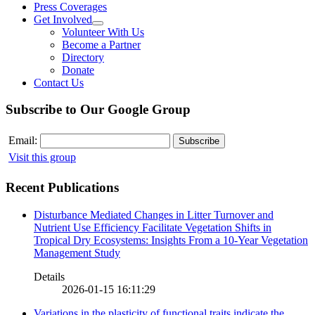
Press Coverages
Get Involved
Volunteer With Us
Become a Partner
Directory
Donate
Contact Us
Subscribe to Our Google Group
Email:
Visit this group
Recent Publications
Disturbance Mediated Changes in Litter Turnover and
Nutrient Use Efficiency Facilitate Vegetation Shifts in
Tropical Dry Ecosystems: Insights From a 10-Year Vegetation
Management Study
Details
2026-01-15 16:11:29
Variations in the plasticity of functional traits indicate the