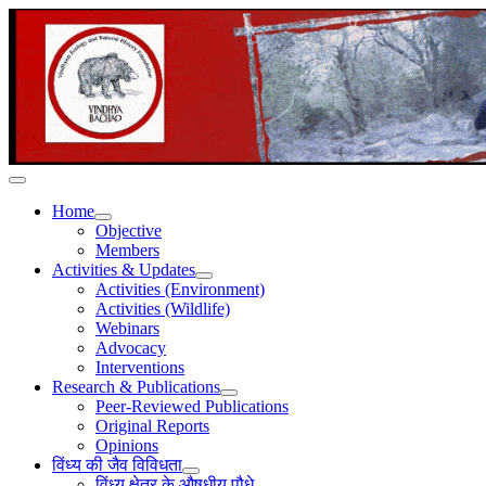
Home
Objective
Members
Activities & Updates
Activities (Environment)
Activities (Wildlife)
Webinars
Advocacy
Interventions
Research & Publications
Peer-Reviewed Publications
Original Reports
Opinions
विंध्य की जैव विविधता
विंध्य क्षेत्र के औषधीय पौधे