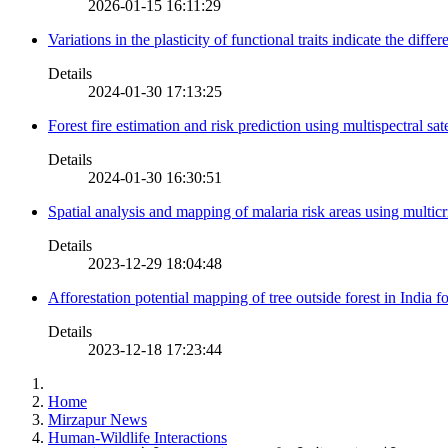
2026-01-15 16:11:29
Variations in the plasticity of functional traits indicate the diff
Details
2024-01-30 17:13:25
Forest fire estimation and risk prediction using multispectral sat
Details
2024-01-30 16:30:51
Spatial analysis and mapping of malaria risk areas using multic
Details
2023-12-29 18:04:48
Afforestation potential mapping of tree outside forest in India
Details
2023-12-18 17:23:44
Home
Mirzapur News
Human-Wildlife Interactions