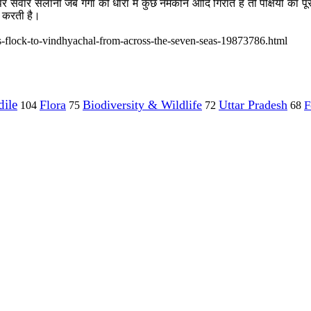
 सवार सैलानी जब गंगा की धारा में कुछ नमकीन आदि गिराते हैं तो पक्षियों का पूरा
त करती है।
s-flock-to-vindhyachal-from-across-the-seven-seas-19873786.html
ile
Flora
Biodiversity & Wildlife
Uttar Pradesh
F
104
75
72
68