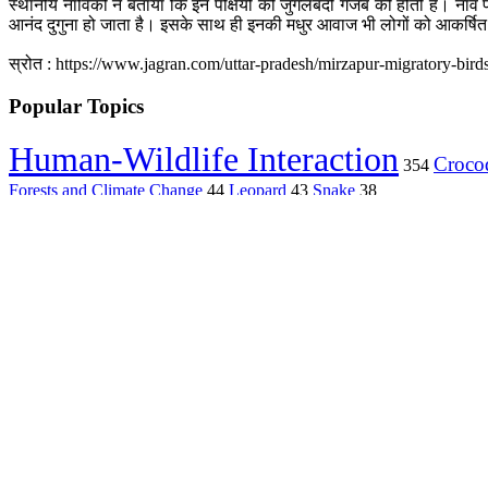
स्थानीय नाविकों ने बताया कि इन पक्षियों की जुगलबंदी गजब की होती है। नाव पर
आनंद दुगुना हो जाता है। इसके साथ ही इनकी मधुर आवाज भी लोगों को आकर्षि
स्रोत :
https://www.jagran.com/uttar-pradesh/mirzapur-migratory-bird
Popular Topics
Human-Wildlife Interaction
Crocod
354
Forests and Climate Change
44
Leopard
43
Snake
38