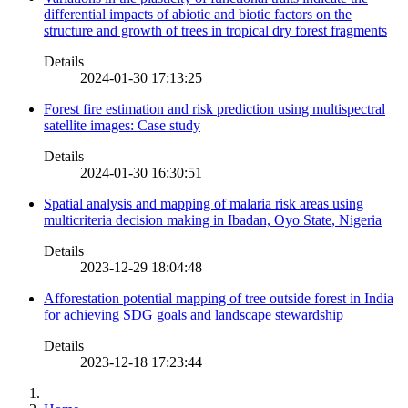
differential impacts of abiotic and biotic factors on the
structure and growth of trees in tropical dry forest fragments
Details
2024-01-30 17:13:25
Forest fire estimation and risk prediction using multispectral
satellite images: Case study
Details
2024-01-30 16:30:51
Spatial analysis and mapping of malaria risk areas using
multicriteria decision making in Ibadan, Oyo State, Nigeria
Details
2023-12-29 18:04:48
Afforestation potential mapping of tree outside forest in India
for achieving SDG goals and landscape stewardship
Details
2023-12-18 17:23:44