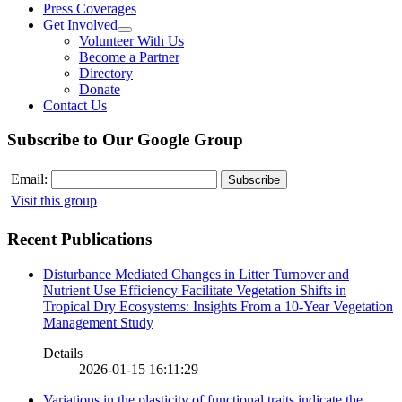
Press Coverages
Get Involved
Volunteer With Us
Become a Partner
Directory
Donate
Contact Us
Subscribe to Our Google Group
Email:
Visit this group
Recent Publications
Disturbance Mediated Changes in Litter Turnover and
Nutrient Use Efficiency Facilitate Vegetation Shifts in
Tropical Dry Ecosystems: Insights From a 10-Year Vegetation
Management Study
Details
2026-01-15 16:11:29
Variations in the plasticity of functional traits indicate the