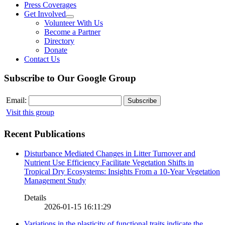
Press Coverages
Get Involved
Volunteer With Us
Become a Partner
Directory
Donate
Contact Us
Subscribe to Our Google Group
Email:
Visit this group
Recent Publications
Disturbance Mediated Changes in Litter Turnover and
Nutrient Use Efficiency Facilitate Vegetation Shifts in
Tropical Dry Ecosystems: Insights From a 10-Year Vegetation
Management Study
Details
2026-01-15 16:11:29
Variations in the plasticity of functional traits indicate the