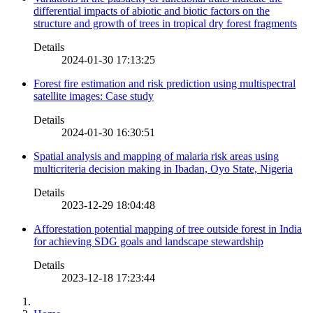
differential impacts of abiotic and biotic factors on the
structure and growth of trees in tropical dry forest fragments
Details
2024-01-30 17:13:25
Forest fire estimation and risk prediction using multispectral
satellite images: Case study
Details
2024-01-30 16:30:51
Spatial analysis and mapping of malaria risk areas using
multicriteria decision making in Ibadan, Oyo State, Nigeria
Details
2023-12-29 18:04:48
Afforestation potential mapping of tree outside forest in India
for achieving SDG goals and landscape stewardship
Details
2023-12-18 17:23:44