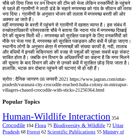
चौबे को दिया जिस पर वन विभाग की टीम को भेजा लेकिन वनकर्मियों के पहुंचने
से पहले ही ग्रामीणों ने लाठी डंडे के सहारे मगरमच्छ को गांव के सीवान की तरफ
भगा दिया। ग्रामीणों के अनुसार भोजन की तलाश में मगरमच्‍छ बस्‍ती की ओर
अक्‍सर आ जाते हैं।
वहीं मगरमच्छ के बस्ती में पहुंचने से ग्रामीणों में दहशत व्याप्त है। इस संबंध में
वनक्षेत्राधिकारी प्रेमप्रकाश चौबे ने बताया कि नदना गांव में मगरमच्छ दिखाई
देने की सूचना मिली थी। मगरमच्छ को सुरक्षित पकड़ने के लिए वनकर्मियों को
मौके पर भेजा गया है, मगरमच्छ को सुरक्षित पकड़कर औंरा बंधी में छोड़ा जाएगा।
स्‍थानीय लोगों के अनुसार क्षेत्र में मगरमच्‍छों की संख्‍या काफी है, नदी, तालाब
और बंधियों में इनकी सक्रियता की वजह से पशुओं की सुरक्षा सबसे बड़ा संकट
साबित होता है। जबकि वन विभाग के अधिकारियों का कहना है कि मगर मिलने
की सूचना के बाद विभाग की ओर से उनको बंधी में सुरक्षित छोड़ दिया जाता है।
हालांकि, भटक कर दोबारा पहुंचने की घटनाएं भी हो रही हैं।
स्रोत : दैनिक जागरण 08 जनवरी 2021 https://www.jagran.com/uttar-
pradesh/varanasi-city-crocodile-reached-halia-colony-in-mirzapur-
villagers-chased-crocodile-with-sticks-21250364.html
Popular Topics
Human-Wildlife Interaction
354
Crocodile
Flora
Biodiversity & Wildlife
Uttar
104
75
72
Pradesh
Forest
Scientific Publications
Ministry of
68
62
55