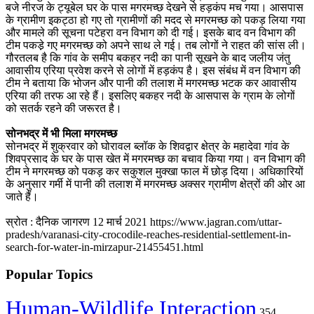
बजे नीरज के ट्यूबेल घर के पास मगरमच्छ देखने से हड़कंप मच गया। आसपास
के ग्रामीण इकट्ठा हो गए तो ग्रामीणों की मदद से मगरमच्छ को पकड़ लिया गया
और मामले की सूचना पटेहरा वन विभाग को दी गई। इसके बाद वन विभाग की
टीम पकडे़ गए मगरमच्छ को अपने साथ ले गई। तब लोगों ने राहत की सांस ली।
गौरतलब है कि गांव के समीप बकहर नदी का पानी सूखने के बाद जलीय जंतु
आवासीय एरिया प्रवेश करने से लोगों में हड़कंप है। इस संबंध में वन विभाग की
टीम ने बताया कि भोजन और पानी की तलाश में मगरमच्छ भटक कर आवासीय
एरिया की तरफ आ रहे हैं। इसलिए बकहर नदी के आसपास के ग्राम के लोगों
को सतर्क रहने की जरूरत है।
सोनभद्र में भी मिला मगरमच्‍छ
सोनभद्र में शुक्रवार को घोरावल ब्लॉक के शिवद्वार क्षेत्र के महादेवा गांव के
शिवप्रसाद के घर के पास खेत में मगरमच्छ का बचाव किया गया। वन विभाग की
टीम ने मगरमच्छ को पकड़ कर सकुशल मुक्खा फाल में छोड़ दिया। अधिकारियों
के अनुसार गर्मी में पानी की तलाश में मगरमच्‍छ अक्‍सर ग्रामीण क्षेत्रों की ओर आ
जाते हैं।
स्रोत : दैनिक जागरण 12 मार्च 2021
https://www.jagran.com/uttar-
pradesh/varanasi-city-crocodile-reaches-residential-settlement-in-
search-for-water-in-mirzapur-21455451.html
Popular Topics
Human-Wildlife Interaction
354