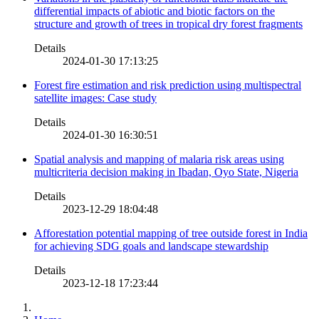
differential impacts of abiotic and biotic factors on the
structure and growth of trees in tropical dry forest fragments
Details
2024-01-30 17:13:25
Forest fire estimation and risk prediction using multispectral
satellite images: Case study
Details
2024-01-30 16:30:51
Spatial analysis and mapping of malaria risk areas using
multicriteria decision making in Ibadan, Oyo State, Nigeria
Details
2023-12-29 18:04:48
Afforestation potential mapping of tree outside forest in India
for achieving SDG goals and landscape stewardship
Details
2023-12-18 17:23:44