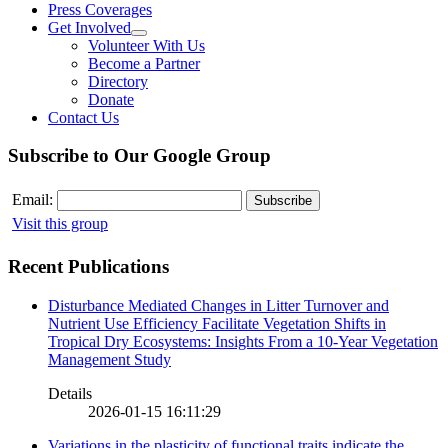
Press Coverages
Get Involved
Volunteer With Us
Become a Partner
Directory
Donate
Contact Us
Subscribe to Our Google Group
Email:
Visit this group
Recent Publications
Disturbance Mediated Changes in Litter Turnover and
Nutrient Use Efficiency Facilitate Vegetation Shifts in
Tropical Dry Ecosystems: Insights From a 10-Year Vegetation
Management Study
Details
2026-01-15 16:11:29
Variations in the plasticity of functional traits indicate the