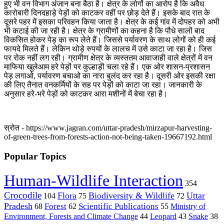
हुए भी वन विभाग अंजान बना बैठा है। क्षेत्र के लोगों का आरोप है कि अवैध
कारोबारी दिनदहाड़े पेड़ों को काटकर वहीं पर छोड़ देते हैं। इसके बाद रात के
दूसरे पहर में इसका परिवहन किया जाता है। क्षेत्र के कई गांव में दोपहर को अभी
भी कटाई की जा रही है। क्षेत्र के ग्रामीणों का कहना है कि पौधे सालों बाद
विकसित होकर पेड़ का रूप लेते हैं। जिससे पर्यावरण के साथ लोगों को ही कई
फायदे मिलते हैं। लेकिन थोड़े रुपयों के लालच में उसे काटा जा रहा है। जिस
पर रोक नहीं लग रही। ग्रामीण क्षेत्र के व्यस्ततम आवाजाही वाले क्षेत्रों में वन
माफिया खुलेआम हरे पेड़ों पर कुल्हाड़ी चला रहे हैं। एक ओर शासन-प्रशासन
पेड़ लगाओ, पर्यावरण बचाओ का नारा बुलंद कर रहा है। दूसरी ओर इसकी रक्षा
की लिए तैनात वनकर्मियों के सह पर पेड़ों को काटा जा रहा। जानकारी के
अनुसार हरे-भरे पेड़ों को काटकर आरा मशीनों में बेचा रहा है।
स्रोत - https://www.jagran.com/uttar-pradesh/mirzapur-harvesting-
of-green-trees-from-forests-action-not-being-taken-19667192.html
Popular Topics
Human-Wildlife Interaction
354
Crocodile
Flora
Biodiversity & Wildlife
Uttar
104
75
72
Pradesh
Forest
Scientific Publications
Ministry of
68
62
55
Environment, Forests and Climate Change
44
Leopard
43
Snake
38