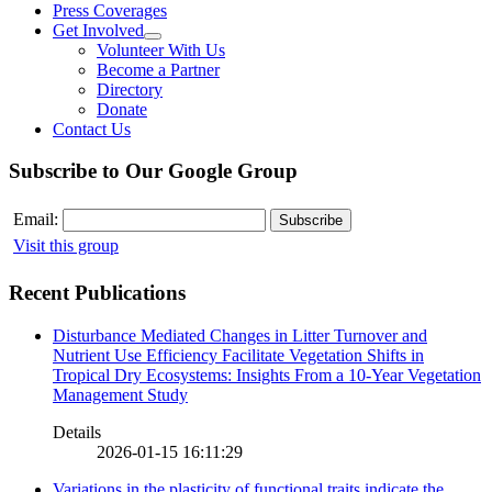
Press Coverages
Get Involved
Volunteer With Us
Become a Partner
Directory
Donate
Contact Us
Subscribe to Our Google Group
Email:
Visit this group
Recent Publications
Disturbance Mediated Changes in Litter Turnover and
Nutrient Use Efficiency Facilitate Vegetation Shifts in
Tropical Dry Ecosystems: Insights From a 10-Year Vegetation
Management Study
Details
2026-01-15 16:11:29
Variations in the plasticity of functional traits indicate the