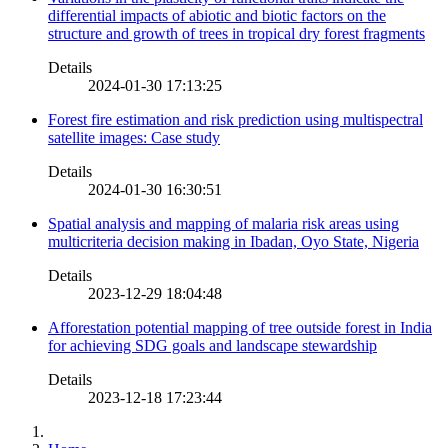
differential impacts of abiotic and biotic factors on the
structure and growth of trees in tropical dry forest fragments
Details
2024-01-30 17:13:25
Forest fire estimation and risk prediction using multispectral
satellite images: Case study
Details
2024-01-30 16:30:51
Spatial analysis and mapping of malaria risk areas using
multicriteria decision making in Ibadan, Oyo State, Nigeria
Details
2023-12-29 18:04:48
Afforestation potential mapping of tree outside forest in India
for achieving SDG goals and landscape stewardship
Details
2023-12-18 17:23:44