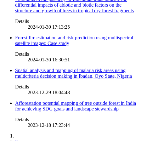
differential impacts of abiotic and biotic factors on the
structure and growth of trees in tropical dry forest fragments
Details
2024-01-30 17:13:25
Forest fire estimation and risk prediction using multispectral
satellite images: Case study
Details
2024-01-30 16:30:51
Spatial analysis and mapping of malaria risk areas using
multicriteria decision making in Ibadan, Oyo State, Nigeria
Details
2023-12-29 18:04:48
Afforestation potential mapping of tree outside forest in India
for achieving SDG goals and landscape stewardship
Details
2023-12-18 17:23:44