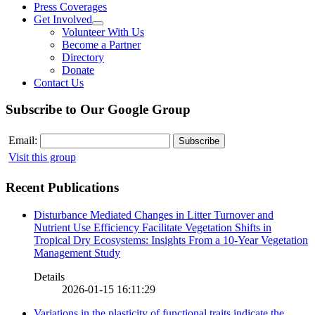
Press Coverages
Get Involved
Volunteer With Us
Become a Partner
Directory
Donate
Contact Us
Subscribe to Our Google Group
Email:
Visit this group
Recent Publications
Disturbance Mediated Changes in Litter Turnover and
Nutrient Use Efficiency Facilitate Vegetation Shifts in
Tropical Dry Ecosystems: Insights From a 10-Year Vegetation
Management Study
Details
2026-01-15 16:11:29
Variations in the plasticity of functional traits indicate the