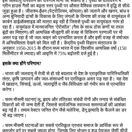
इसे जलवायु परिवर्तन का परिणाम माना जा सकता है। पृथ्वी के वातावरण में
ग्रीन हाउस गैसों का बढ़ता स्तर पृथ्वी पर औसत वैश्विक तापमान में वृद्धि से सीधे
जुड़ा हुआ है। जीवाश्म-ईंधन (पेट्रोलियम, कोयला) को जलाने और खनन, बांध व
अन्य बुनियादी ढांचों के विकास के लिए जंगलों के विनाश की वजह से वायुमंडल में
कार्बन डाईऑक्साइड की मात्रा बढ़ रही है जिससे पृथ्वी का वायुमंडल गरम हो
रहा है। वायुमंडल में मानवजनित ‘ऐरोसॉल’ (गैस के साथ ठोस कणों या तरल
बूंदों का मिश्रण) की अत्यधिक मौजूदगी की वजह से विकिरण प्रणाली पर भी
असर पड़ रहा है जो जल-चक्र को प्रभावित करता है और इसी वजह से वर्षाजल
में अनियमितता देखने को मिल रही है। केंद्रीय पृथ्वी विज्ञान मंत्रालय के
अनुसार 1950-2015 के दौरान मध्य भारत में एक दिवसीय अत्यधिक वर्षा (150
मिलीमीटर से ज़्यादा) की आवृत्ति में 75% बढ़ोतरी दर्ज हुई है।
इसके क्या होंगे परिणाम?
- भारत की जलवायु में तेजी से हो रहे बदलाव से देश के प्राकृतिक पारिस्थितिकी
तंत्र, कृषि उत्पादन और जल-संसाधनों पर प्रतिकूल असर पड़ रहा है। यह देश
में खाद्यान, सिंचाई, ऊर्जा, जलापूर्ति व जैव-विविधता को गंभीर रूप से प्रभावित
करेगा।
- चरम मौसमी घटनाएं लू, हृदय और तंत्रिका संबंधी रोगों और तनाव से संबंधित
विकारों को भी जन्म देती हैं, जिससे सार्वजनिक स्वास्थ्य समस्याओं की आशंका
बढ़ गई है। तमाम वेक्टर जनित रोग जैसे मलेरिया, डेंगू इत्यादि के फैलने का डर
भी बढ़ जाएगा।
- चरम मौसमी घटनाओं का सबसे प्रतिकूल प्रभाव समाज के आर्थिक रूप से
कमजोर वर्ग पर सबसे ज्यादा होगा, जिनके लिए भोजन व शुद्ध पेयजल जैसी चीजें