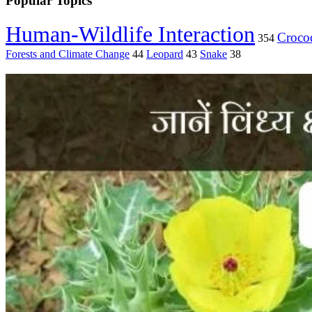
Popular Topics
Human-Wildlife Interaction
Crocod
354
Forests and Climate Change
44
Leopard
43
Snake
38