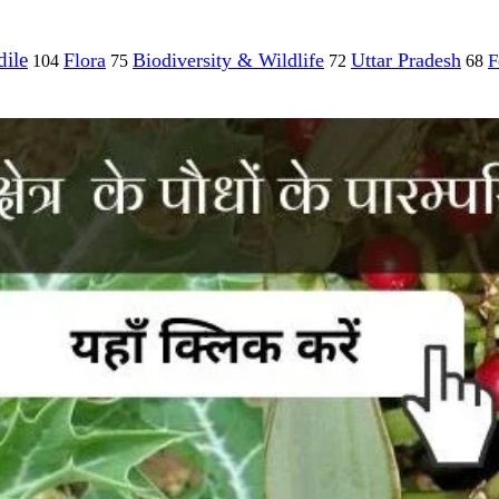
ile
Flora
Biodiversity & Wildlife
Uttar Pradesh
F
104
75
72
68