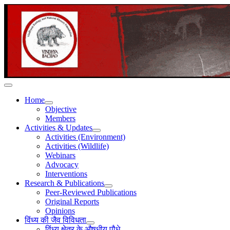
Home
Objective
Members
Activities & Updates
Activities (Environment)
Activities (Wildlife)
Webinars
Advocacy
Interventions
Research & Publications
Peer-Reviewed Publications
Original Reports
Opinions
विंध्य की जैव विविधता
विंध्य क्षेत्र के औषधीय पौधे