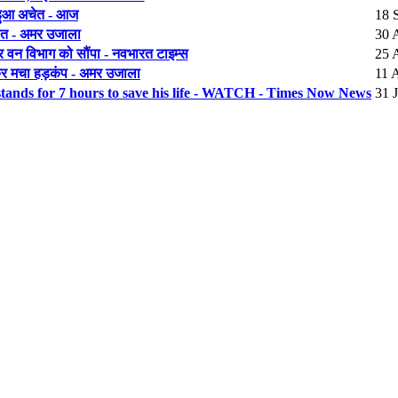
 हुआ अचेत - आज
18 
 मौत - अमर उजाला
30 
कर वन विभाग को सौंपा - नवभारत टाइम्स
25 
खकर मचा हड़कंप - अमर उजाला
11 
stands for 7 hours to save his life - WATCH - Times Now News
31 