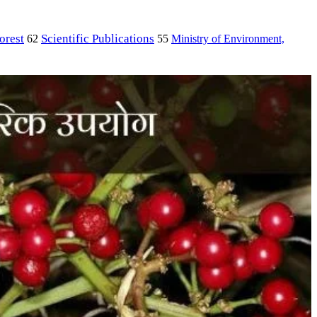
orest
Scientific Publications
Ministry of Environment,
62
55