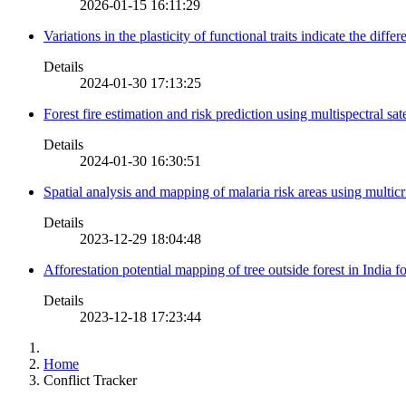
2026-01-15 16:11:29
Variations in the plasticity of functional traits indicate the diff
Details
2024-01-30 17:13:25
Forest fire estimation and risk prediction using multispectral sat
Details
2024-01-30 16:30:51
Spatial analysis and mapping of malaria risk areas using multic
Details
2023-12-29 18:04:48
Afforestation potential mapping of tree outside forest in India
Details
2023-12-18 17:23:44
Home
Conflict Tracker