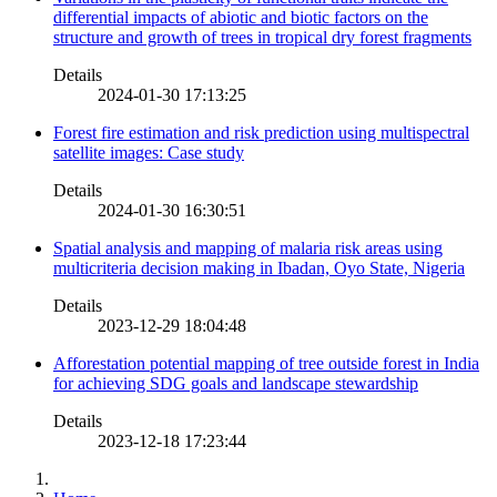
differential impacts of abiotic and biotic factors on the
structure and growth of trees in tropical dry forest fragments
Details
2024-01-30 17:13:25
Forest fire estimation and risk prediction using multispectral
satellite images: Case study
Details
2024-01-30 16:30:51
Spatial analysis and mapping of malaria risk areas using
multicriteria decision making in Ibadan, Oyo State, Nigeria
Details
2023-12-29 18:04:48
Afforestation potential mapping of tree outside forest in India
for achieving SDG goals and landscape stewardship
Details
2023-12-18 17:23:44