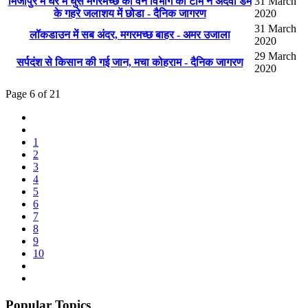
मिर्जापुर में घर में घुसे मगरमच्छ को वन विभाग की टीम ने अदवा डैम
31 March
के गहरे जलाशय में छोडा - दैनिक जागरण
2020
31 March
लॉकडाउन में सब अंदर, मगरमच्छ बाहर - अमर उजाला
2020
29 March
सर्पदंश से किसान की गई जान, मचा कोहराम - दैनिक जागरण
2020
Page 6 of 21
1
2
3
4
5
6
7
8
9
10
Popular Topics