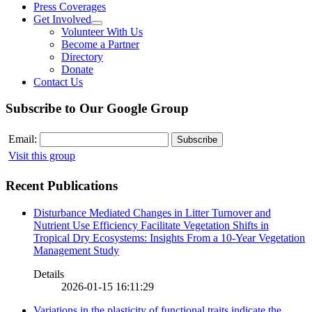
Press Coverages
Get Involved
Volunteer With Us
Become a Partner
Directory
Donate
Contact Us
Subscribe to Our Google Group
Email:
Visit this group
Recent Publications
Disturbance Mediated Changes in Litter Turnover and
Nutrient Use Efficiency Facilitate Vegetation Shifts in
Tropical Dry Ecosystems: Insights From a 10-Year Vegetation
Management Study
Details
2026-01-15 16:11:29
Variations in the plasticity of functional traits indicate the