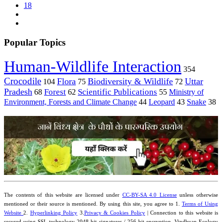
18
Popular Topics
Human-Wildlife Interaction
354
Crocodile
Flora
Biodiversity & Wildlife
Uttar
104
75
72
Pradesh
Forest
Scientific Publications
Ministry of
68
62
55
Environment, Forests and Climate Change
44
Leopard
43
Snake
38
The contents of this website are licensed under
CC-BY-SA 4.0 License
unless otherwise
mentioned or their source is mentioned. By using this site, you agree to 1.
Terms of Using
Website
2.
Hyperlinking Policy
3.
Privacy & Cookies Policy
| Connection to this website is
secured using
SSL
technology 2048 bit signatures / 256-bit encryption. Vindhyan Ecology