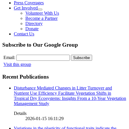
Press Coverages
Get Involved
Volunteer With Us
Become a Partner
Directory
Donate
Contact Us
Subscribe to Our Google Group
Email:
Visit this group
Recent Publications
Disturbance Mediated Changes in Litter Turnover and
Nutrient Use Efficiency Facilitate Vegetation Shifts in
Tropical Dry Ecosystems: Insights From a 10-Year Vegetation
Management Study
Details
2026-01-15 16:11:29
Variations in the plasticity of functional traits indicate the