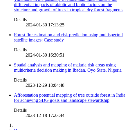
differential impacts of abiotic and biotic factors on the
structure and growth of trees in tropical dry forest fragments
Details
2024-01-30 17:13:25
Forest fire estimation and risk prediction using multispectral
satellite images: Case study
Details
2024-01-30 16:30:51
Spatial analysis and mapping of malaria risk areas using
multicriteria decision making in Ibadan, Oyo State, Nigeria
Details
2023-12-29 18:04:48
Afforestation potential mapping of tree outside forest in India
for achieving SDG goals and landscape stewardship
Details
2023-12-18 17:23:44